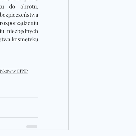
u do obrotu. 
ezpieczeństwa 
rozporządzeniu 
u niezbędnych 
stwa kosmetyku 
metyków w CPNP