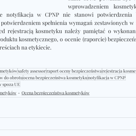
wprowadzeniem kosmetyk
że notyfikacja w CPNP nie stanowi potwierdzenia b
t potwierdzeniem spełnienia wymagań zestawionych w 
d rejestracją kosmetyku należy pamiętać o wykonani
oduktu kosmetycznego, o ocenie (raporcie) bezpieczeń
eściach na etykiecie. 
smetyków
safety assessor
raport oceny bezpieczeństwa
rejestracja kos
w do obrotu
ocena bezpieczeństwa kosmetyku
notyfikacja w CPNP
w spoza UE
smetyków
Ocena bezpieczeństwa kosmetyków