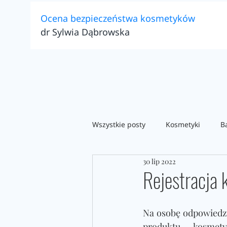
Ocena bezpieczeństwa kosmetyków
dr Sylwia Dąbrowska
Wszystkie posty
Kosmetyki
B
30 lip 2022
Wprowadzenie kosmetyku na ryn
Rejestracja 
safety assessment
Rejestra
Na osobę odpowiedz
produktu kosmet