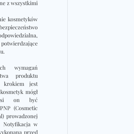
ne z wszystkimi 
ie kosmetyków 
bezpieczeństwo 
powiedzialna, 
potwierdzające 
u.
ich wymagań 
twa produktu 
 krokiem jest 
 kosmetyk mógł 
usi on być 
PNP (Cosmetic 
al) prowadzonej 
 Notyfikacja w 
ykonana przed 