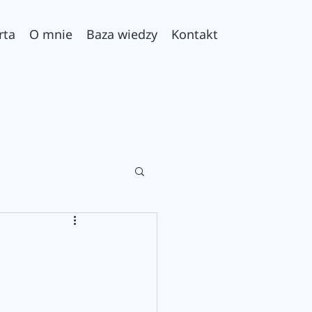
rta
O mnie
Baza wiedzy
Kontakt
owe kosmetyki