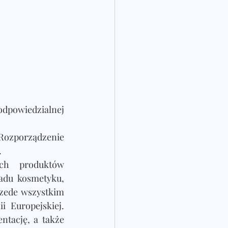
powiedzialnej 
Rozporządzenie 
 
ch produktów 
du kosmetyku, 
ede wszystkim 
Europejskiej.  
ację, a także 