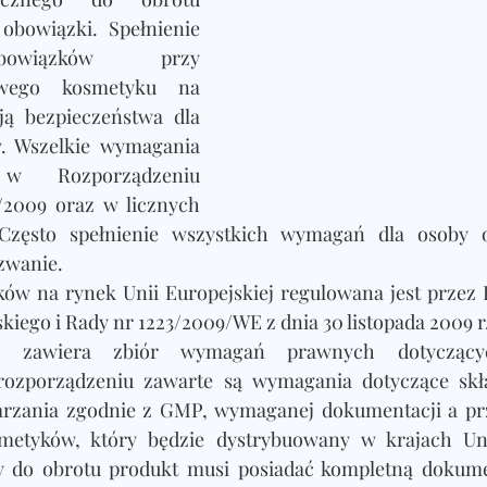
obowiązki. Spełnienie 
bowiązków przy 
wego kosmetyku na 
ją bezpieczeństwa dla 
 Wszelkie wymagania 
w Rozporządzeniu 
2009 oraz w licznych 
Często spełnienie wszystkich wymagań dla osoby od
zwanie. 
ków na rynek Unii Europejskiej regulowana jest przez 
iego i Rady nr 1223/2009/WE z dnia 30 listopada 2009 r.
to zawiera zbiór wymagań prawnych dotyczący
ozporządzeniu zawarte są wymagania dotyczące skła
rzania zgodnie z GMP, wymaganej dokumentacji a prz
metyków, który będzie dystrybuowany w krajach Unii 
do obrotu produkt musi posiadać kompletną dokument