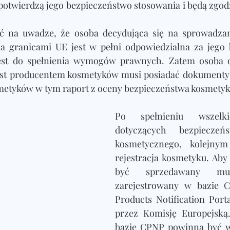
 potwierdzą jego bezpieczeństwo stosowania i będą zgod
ć na uwadze, że osoba decydująca się na sprowadzan
 granicami UE jest w pełni odpowiedzialna za jego 
est do spełnienia wymogów prawnych. Zatem osoba od
est producentem kosmetyków musi posiadać dokumenty 
metyków w tym raport z oceny bezpieczeństwa kosmetyk
Po spełnieniu wszelk
dotyczących bezpieczeńs
kosmetycznego, kolejnym
rejestracja kosmetyku. Aby
być sprzedawany m
zarejestrowany w bazie C
Products Notification Port
przez Komisję Europejską.
bazie CPNP powinna być w